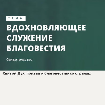
ТЕМА
ВДОХНОВЛЯЮЩЕЕ
СЛУЖЕНИЕ
БЛАГОВЕСТИЯ
Свидетельство
Святой Дух, призыв к благовестию со страниц
Библии и с церковной кафедры, уникальный опыт
личного служения и пример других христиан — все
это вдохновляет на труд во славу Божью в любом
возрасте и положении. По крайней мере, должно
вдохновлять. Когда мы прочитали свидетельство
об евангелизационной поездке в Арктику, то были